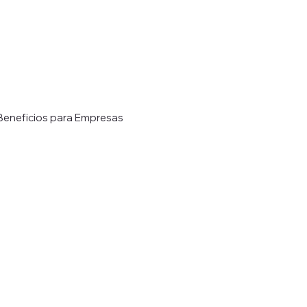
Beneficios para Empresas
ica
Soluciones de Almacenamiento Refrig
os Chillers
Mantenimiento de Chillers