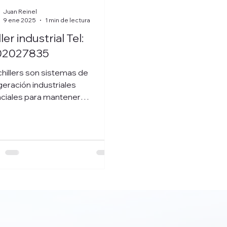
Juan Reinel
9 ene 2025
1 min de lectura
ler industrial Tel:
02027835
chillers son sistemas de
geración industriales
ciales para mantener
eraturas controladas.