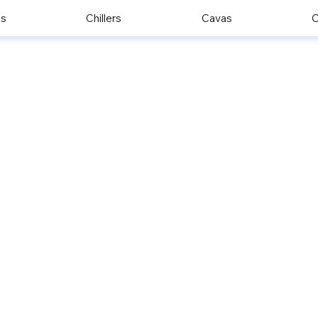
os
Chillers
Cavas
C