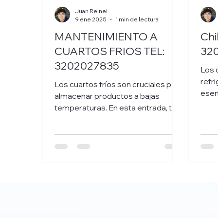
Juan Reinel
9 ene 2025
1 min de lectura
MANTENIMIENTO A
Chil
CUARTOS FRIOS TEL:
32
3202027835
Los 
refri
Los cuartos fríos son cruciales para
esen
almacenar productos a bajas
temp
temperaturas. En esta entrada, te
contamos cómo funcionan, su
mantenimiento