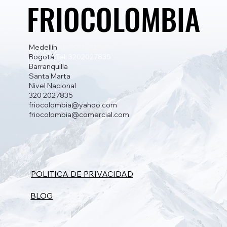
FRIOCOLOMBIA
FRIOCOLOMBIA
Medellín
Tel: 3202027835
Bogotá
Tel: 3202027835
Barranquilla
Santa Marta
Nivel Nacional
320 2027835
friocolombia@yahoo.com
friocolombia@comercial.com
POLITICA DE PRIVACIDAD
BLOG