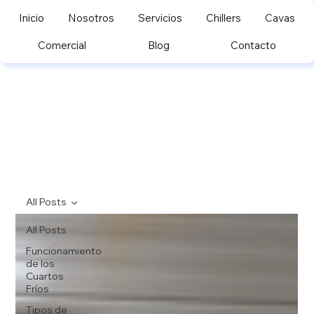
Inicio
Nosotros
Servicios
Chillers
Cavas
Comercial
Blog
Contacto
All Posts
All Posts
Funcionamiento
de los
Cuartos
Fríos
Tipos de