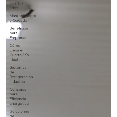
Cuartos
Fríos
Mantenimiento
y Cuidado
Beneficios
para
Empresas
Cómo
Elegir el
Cuarto Frío
Ideal
Sistemas
de
Refrigeración
Industria
Consejos
para
Eficiencia
Energética
Soluciones
de