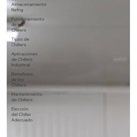
Almacenamiento
Refrig
Funcionamiento
de los
Chillers
Tipos de
Chillers
Aplicaciones
de Chillers
Industrial
Beneficios
de los
Chillers
Mantenimiento
de Chillers
Elección
del Chiller
Adecuado