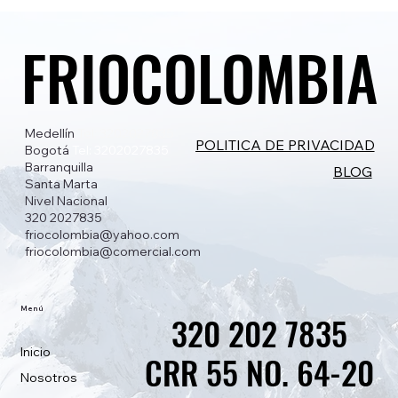
FRIOCOLOMBIA
FRIOCOLOMBIA
Medellín
Tel: 3202027835
POLITICA DE PRIVACIDAD
Bogotá
Tel: 3202027835
Barranquilla
BLOG
Santa Marta
Nivel Nacional
320 2027835
friocolombia@yahoo.com
friocolombia@comercial.com
Menú
320 202 7835
320 202 7835