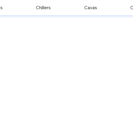
os
Chillers
Cavas
C