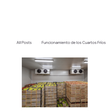
All Posts
Funcionamiento de los Cuartos Fríos
Cómo Elegir el Cuarto Frío Ideal
Sistemas de
Funcionamiento de los Chillers
Tipos de Chi
Elección del Chiller Adecuado