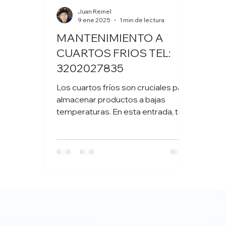
Juan Reinel
9 ene 2025
1 min de lectura
MANTENIMIENTO A
CUARTOS FRIOS TEL:
3202027835
Los cuartos fríos son cruciales para
almacenar productos a bajas
temperaturas. En esta entrada, te
contamos cómo funcionan, su
mantenimiento