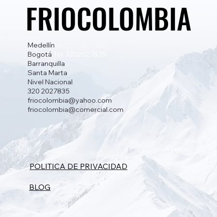
FRIOCOLOMBIA
FRIOCOLOMBIA
Medellín
Tel: 3202027835
Bogotá
Tel: 3202027835
Barranquilla
Santa Marta
Nivel Nacional
320 2027835
friocolombia@yahoo.com
friocolombia@comercial.com
POLITICA DE PRIVACIDAD
BLOG