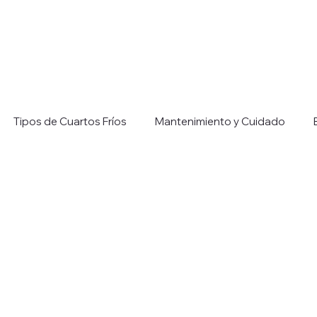
Tipos de Cuartos Fríos
Mantenimiento y Cuidado
 Refrigeración Industria
Consejos para Eficiencia Energét
llers
Aplicaciones de Chillers Industrial
Beneficios de l