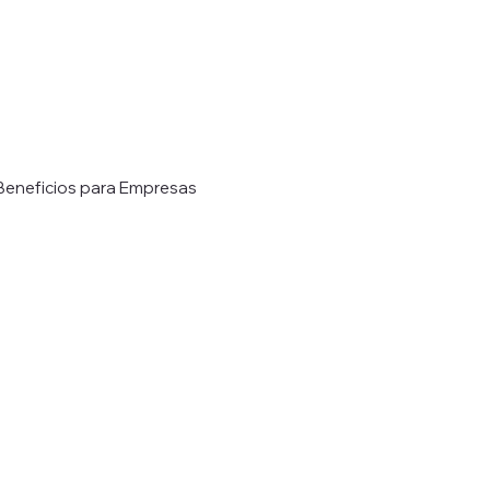
Beneficios para Empresas
ica
Soluciones de Almacenamiento Refrig
os Chillers
Mantenimiento de Chillers