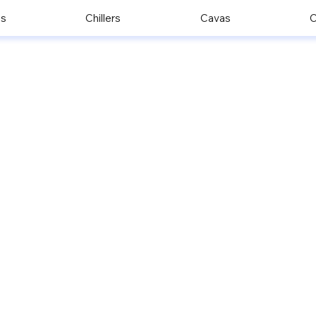
os
Chillers
Cavas
C