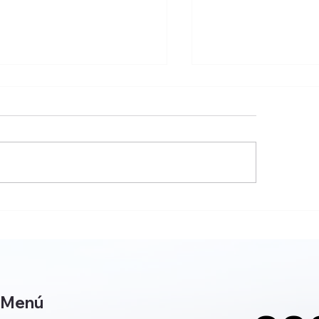
tenimiento Cavas
EQUIPOS CHILLER
Medellìn Tel: 3202027835
3202027835
Menú