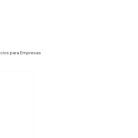
icios para Empresas
Soluciones de Almacenamiento Refrig
illers
Mantenimiento de Chillers
 