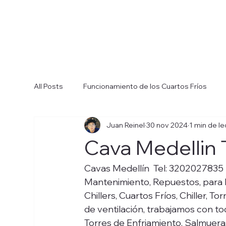
All Posts
Funcionamiento de los Cuartos Fríos
Juan Reinel
30 nov 2024
1 min de le
Cómo Elegir el Cuarto Frío Ideal
Sistemas de R
Cava Medellin
Funcionamiento de los Chillers
Tipos de Chill
Cavas Medellín  Tel: 3202027835  
Mantenimiento, Repuestos, para Re
Chillers, Cuartos Fríos, Chiller, 
Elección del Chiller Adecuado
de ventilación, trabajamos con tod
Torres de Enfriamiento, Salmueras