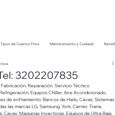
Tipos de Cuartos Fríos
Mantenimiento y Cuidado
Benef
ctura
efrigeración Industria
Consejos para Eficiencia Energética
 Tel: 3202207835
ers
Aplicaciones de Chillers Industrial
Beneficios de los Ch
Fabricación, Reparación, Servicio Técnico 
frigeración, Equipos Chiller, Aire Acondicionado, 
Torres de enfriamiento, Bancos de Hielo, Cavas, Sistemas
as las marcas LG, Samsung, York, Carrier, Trane, 
, Cavas, Maquinas Inyectoras, Equipos de Ultra Baja 