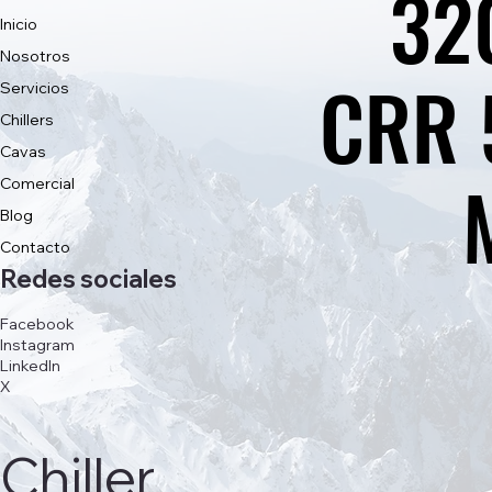
32
32
Inicio
Nosotros
CRR 
CRR 
Servicios
Chillers
Cavas
Comercial
Blog
Contacto
Redes sociales
Facebook
Instagram
LinkedIn
X
Chiller