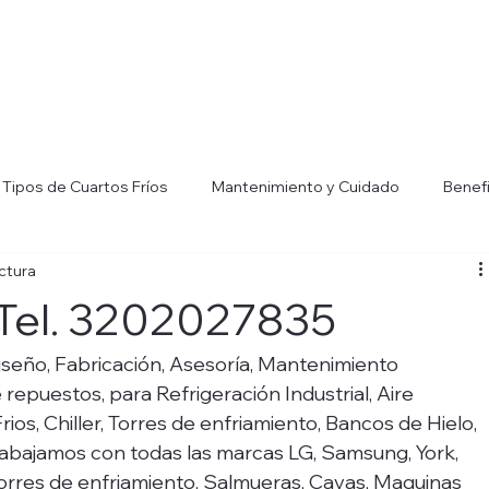
Tipos de Cuartos Fríos
Mantenimiento y Cuidado
Benef
ectura
efrigeración Industria
Consejos para Eficiencia Energética
 Tel. 3202027835
ers
Aplicaciones de Chillers Industrial
Beneficios de los Ch
iseño, Fabricación, Asesoría, Mantenimiento 
repuestos, para Refrigeración Industrial, Aire 
ios, Chiller, Torres de enfriamiento, Bancos de Hielo, 
rabajamos con todas las marcas LG, Samsung, York, 
 Torres de enfriamiento, Salmueras, Cavas, Maquinas 