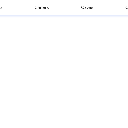
os
Chillers
Cavas
C