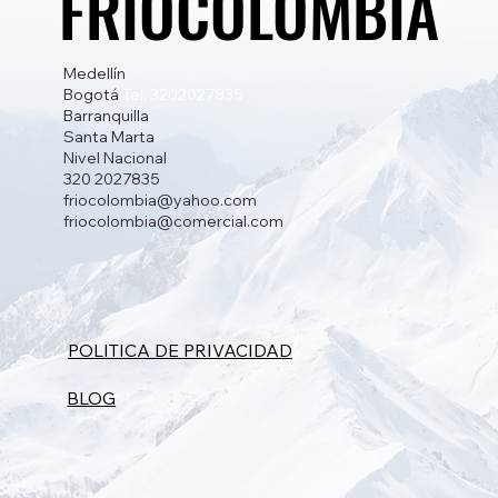
FRIOCOLOMBIA
FRIOCOLOMBIA
Medellín
Tel: 3202027835
Bogotá
Tel: 3202027835
Barranquilla
Santa Marta
Nivel Nacional
320 2027835
friocolombia@yahoo.com
friocolombia@comercial.com
POLITICA DE PRIVACIDAD
BLOG