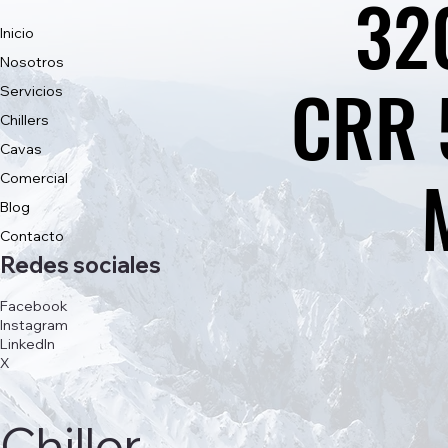
32
32
Inicio
Nosotros
CRR 
CRR 
Servicios
Chillers
Cavas
Comercial
Blog
Contacto
Redes sociales
Facebook
Instagram
LinkedIn
X
Chiller