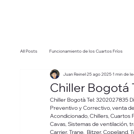
All Posts
Funcionamiento de los Cuartos Fríos
Juan Reinel
25 ago 2025
1 min de l
Cómo Elegir el Cuarto Frío Ideal
Sistemas de R
Chiller Bogotá
Funcionamiento de los Chillers
Tipos de Chill
Chiller Bogotà Tel: 3202027835 D
Preventivo y Correctivo, venta de 
Acondicionado, Chillers, Cuartos Fr
Elección del Chiller Adecuado
Cavas, Sistemas de ventilación, t
Carrier, Trane,  Bitzer, Copeland,