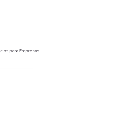
icios para Empresas
Soluciones de Almacenamiento Refrig
illers
Mantenimiento de Chillers