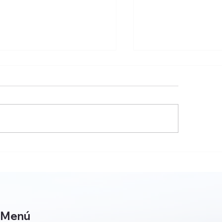
tenimiento Cavas
EQUIPOS CHILLER
Medellìn Tel: 3202027835
3202027835
Menú