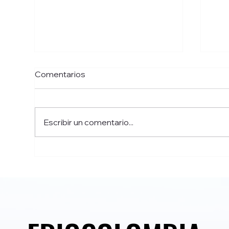
Comentarios
Escribir un comentario...
Servicios de Refrigeración
Man
Industrial y Comercial en
Barranquilla Tel:
3202027835